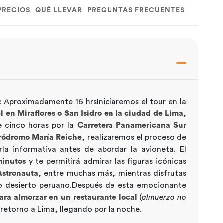
PRECIOS
QUÉ LLEVAR
PREGUNTAS FRECUENTES
:
Aproximadamente 16 hrsIniciaremos el tour en la
l en Miraflores o San Isidro en la ciudad de Lima
,
e cinco horas por la
Carretera Panamericana Sur
ródromo María Reiche
, realizaremos el proceso de
rla informativa antes de abordar la avioneta. El
minutos
y te permitirá admirar las figuras icónicas
 Astronauta
, entre muchas más, mientras disfrutas
do desierto peruano.Después de esta emocionante
ara almorzar en un restaurante local
(
almuerzo no
l retorno a Lima, llegando por la noche.