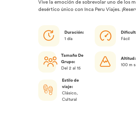
Vive la emoción de sobrevolar uno de los mi
desértico único con Inca Peru Viajes. ¡Rese
Duración:
Dificul
1 día
Fácil
Tamaño De
Altitud:
Grupo:
100 m s
Del 2 al 15
Estilo de
viaje:
Clásico,
Cultural