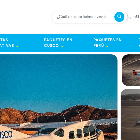
+51
TAS
PAQUETES EN
PAQUETES EN
ATIVAS
CUSCO
PERÚ