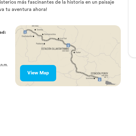
sterios más fascinantes de la historia en un paisaje
rva tu aventura ahora!
tad:
.n.m.
View Map