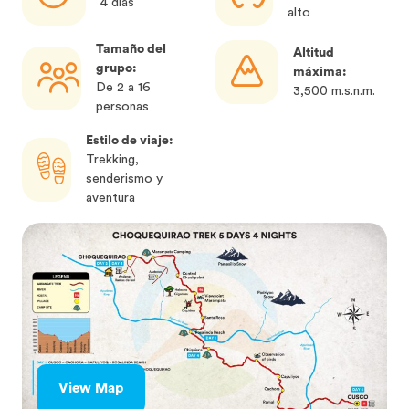
4 días
alto
Tamaño del
Altitud
grupo:
máxima:
De 2 a 16
3,500 m.s.n.m.
personas
Estilo de viaje:
Trekking,
senderismo y
aventura
View Map