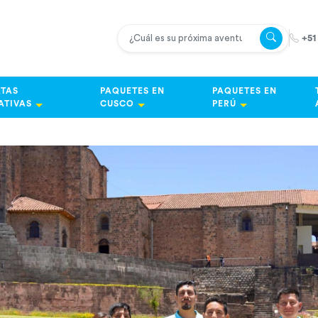
+51
TAS
PAQUETES EN
PAQUETES EN
ATIVAS
CUSCO
PERÚ