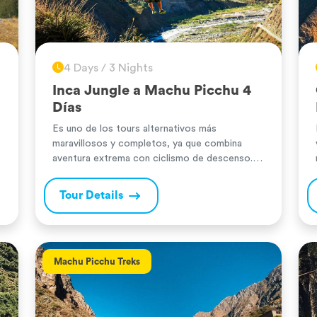
4 Days / 3 Nights
Inca Jungle a Machu Picchu 4
Días
Es uno de los tours alternativos más
maravillosos y completos, ya que combina
aventura extrema con ciclismo de descenso.
También tendremos la opción de realizar
rafting y canopy durante estos días. Durante la
Tour Details
caminata por la inmensidad del valle y la selva,
llegaremos a los baños termales después de
disfrutar de la naturaleza con su […]
Machu Picchu Treks