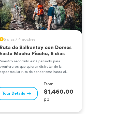
5 días / 4 noches
Ruta de Salkantay con Domes
hasta Machu Picchu, 5 días
Nuestro recorrido está pensado para
aventureros que quieran disfrutar de la
espectacular ruta de senderismo hasta el
glaciar Salkantay, situado a más de 6.264
metros sobre el nivel del mar. Este glaciar
From
también se conoce como la «Montaña
$1,460.00
Tour Details
Salvaje». La ruta ofrece un sinfín de
pp
experiencias, desde una exuberante
vegetación hasta impresionantes niveles
ecológicos, donde […]