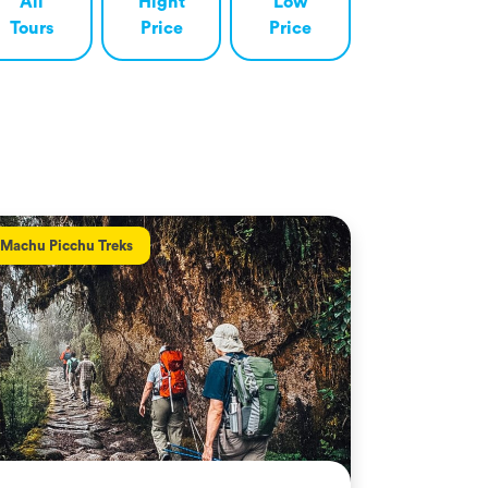
All
Hight
Low
Tours
Price
Price
Machu Picchu Treks