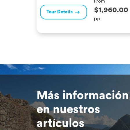
From
esta ruta de senderismo incluye avistamientos
$1,960.00
Tour Details
de especies en peligro de extinción, como […]
pp
Más información
en nuestros
artículos