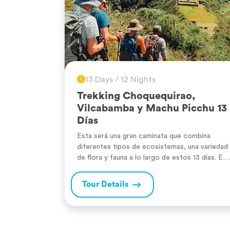
13 Days / 12 Nights
Trekking Choquequirao,
Vilcabamba y Machu Picchu 13
Días
Esta será una gran caminata que combina
diferentes tipos de ecosistemas, una variedad
de flora y fauna a lo largo de estos 13 días. Es
una ruta de la resistencia inca, del «Manco
Inca», quien tras la llegada de los españoles se
Tour Details
refugió en Vilcabamba y desde allí resistió
firmemente con contraataques hacia los
invasores. […]