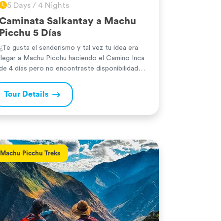
5 Days / 4 Nights
Caminata Salkantay a Machu
Picchu 5 Días
¿Te gusta el senderismo y tal vez tu idea era
llegar a Machu Picchu haciendo el Camino Inca
de 4 días pero no encontraste disponibilidad?
Salkantay es la alternativa correcta para
aquellas personas que no lograron encontrar un
Tour Details
espacio en el Camino Inca. Es una caminata
espectacular de 5 días que también llega a
Machu […]
Machu Picchu Treks