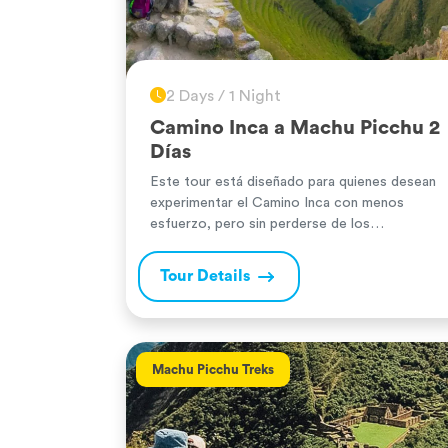
2 Days / 1 Night
Camino Inca a Machu Picchu 2
Días
Este tour está diseñado para quienes desean
experimentar el Camino Inca con menos
esfuerzo, pero sin perderse de los
impresionantes paisajes y del exuberante
bosque nuboso con su excelente clima.
Tour Details
Ofrece una duración más corta pero la misma
satisfacción que el Camino Inca clásico. La
diferencia es que, el primer día, tendrás una
vista espectacular […]
Machu Picchu Treks