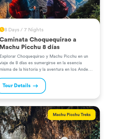
8 Days / 7 Nights
Caminata Choquequirao a
Machu Picchu 8 días
Explorar Choquequirao y Machu Picchu en un
viaje de 8 días es sumergirse en la esencia
misma de la historia y la aventura en los Andes
peruanos. Este emocionante itinerario te lleva
por paisajes impresionantes, desde profundos
Tour Details
cañones hasta imponentes montañas, mientras
te adentras en la grandeza de las antiguas
civilizaciones incas. Comenzando en
Choquequirao, […]
Machu Picchu Treks