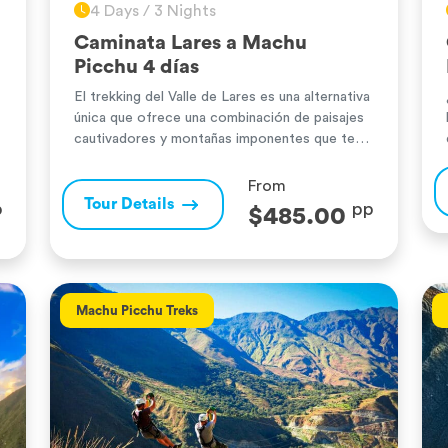
4 Days / 3 Nights
Caminata Lares a Machu
Picchu 4 días
El trekking del Valle de Lares es una alternativa
única que ofrece una combinación de paisajes
cautivadores y montañas imponentes que te
transformarán. Esta caminata te llevará a
través de valles, pasos altos y montañas
From
gigantes, ofreciendo una experiencia que es
Tour Details
p
pp
$485.00
perfecta para aquellos que visitan Cusco y
aman las caminatas que conectan con la […]
Machu Picchu Treks