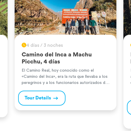
4 días / 3 noches
Camino del Inca a Machu
Picchu, 4 días
El Camino Real, hoy conocido como el
«Camino del Inca», era la ruta que llevaba a los
peregrinos y a los funcionarios autorizados del
imperio hasta la ciudad perdida de los incas,
«Machu Picchu». Este recorrido es una
Tour Details
experiencia inolvidable y mágica, formada por
una red de senderos estratégicamente
situados, con un diseño ergonómico y […]