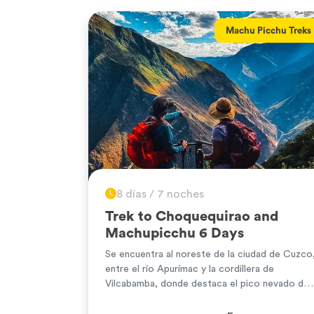
Machu Picchu Treks
8 días / 7 noches
Trek to Choquequirao and
Machupicchu 6 Days
Se encuentra al noreste de la ciudad de Cuzco
entre el río Apurímac y la cordillera de
Vilcabamba, donde destaca el pico nevado del
Salkantay, con una altitud de 6 271 m s. n. m.
(20 575 pies). La biodiversidad que ofrece