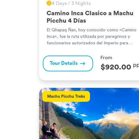
4 Days / 3 Nights
Camino Inca Clasico a Machu
Picchu 4 Días
El Qhapaq Ñan, hoy conocido como «Camino
Inca», fue la ruta utilizada por peregrinos y
funcionarios autorizados del Imperio para
llegar a la Ciudad Perdida de los Incas: Machu
Picchu. Este viaje es una experiencia mágica e
From
inolvidable, con una red de caminos
Tour Details
p
$920.00
estratégicamente diseñados, de gran belleza
ergonómica y excelente estructura. Estos
senderos están […]
Machu Picchu Treks