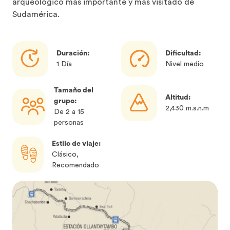
arqueológico más importante y más visitado de
Sudamérica.
Duración:
Dificultad:
1 Día
Nivel medio
Tamaño del
Altitud:
grupo:
2,430 m.s.n.m
De 2 a 15
personas
Estilo de viaje:
Clásico,
Recomendado