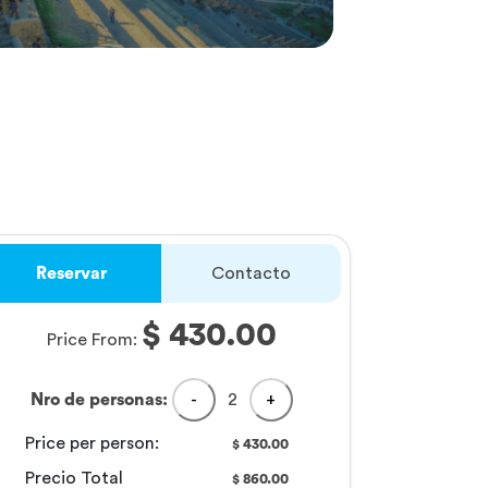
Reservar
Contacto
$ 430.00
Price From:
Nro de personas:
-
2
+
Price per person:
430.00
$
Precio Total
860.00
$