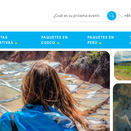
+51
TAS
PAQUETES EN
PAQUETES EN
ATIVAS
CUSCO
PERÚ