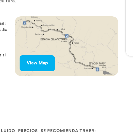
cultura.
tad:
edio
.s.l
View Map
CLUIDO
PRECIOS
SE RECOMIENDA TRAER: