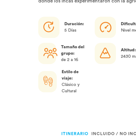
donde los Incas experimentaron con la agri
Duración:
Dificul
5 Días
Nivel m
Tamaño del
Altitud:
grupo:
2430 ma
de 2 a 16
Estilo de
viaje:
Clásico y
Cultural
ITINERARIO
INCLUIDO / NO IN