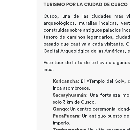
TURISMO POR LA CIUDAD DE CUSCO
Cusco, una de las ciudades más vi
arqueológicos, murallas incaicas, vest
construidas sobre antiguos palacios inc
tesoro de caminos legendarios, ciudade
pasado que cautiva a cada visitante. C
Capital Arqueológica de las Américas, e
Este tour de la tarde te lleva a alguno
inca:
Koricancha:
El «Templo del Sol», q
inca asombrosos.
Sacsayhuamán:
Una fortaleza mon
solo 3 km de Cusco.
Qenqo:
Un centro ceremonial donde s
PucaPucara:
Un antiguo puesto de 
imperio.
Tambomachay:
Un sitio ceremonia